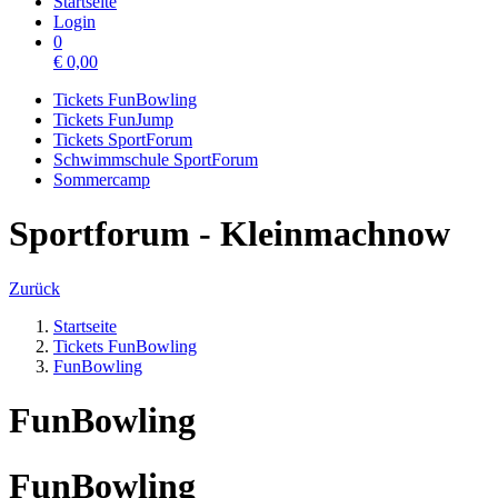
Startseite
Login
0
€
0,00
Tickets FunBowling
Tickets FunJump
Tickets SportForum
Schwimmschule SportForum
Sommercamp
Sportforum - Kleinmachnow
Zurück
Startseite
Tickets FunBowling
FunBowling
FunBowling
FunBowling