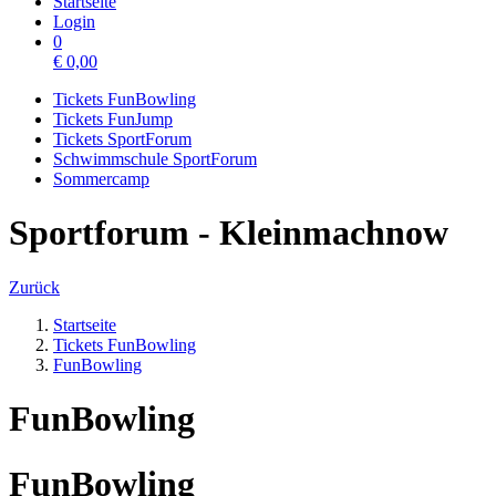
Startseite
Login
0
€
0,00
Tickets FunBowling
Tickets FunJump
Tickets SportForum
Schwimmschule SportForum
Sommercamp
Sportforum - Kleinmachnow
Zurück
Startseite
Tickets FunBowling
FunBowling
FunBowling
FunBowling