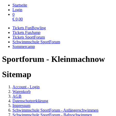
Startseite
Login
0
€
0,00
Tickets FunBowling
Tickets FunJump
Tickets SportForum
Schwimmschule SportForum
Sommercamp
Sportforum - Kleinmachnow
Sitemap
Account - Login
Warenkorb
AGB
Datenschutzerklärung
Impressum
Schwimmschule SportForum - Anfängerschwimmen
Schwimmschule SportForum - Babyschwimmen