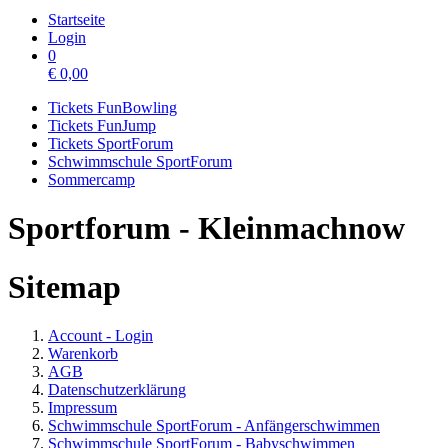
Startseite
Login
0
€
0,00
Tickets FunBowling
Tickets FunJump
Tickets SportForum
Schwimmschule SportForum
Sommercamp
Sportforum - Kleinmachnow
Sitemap
Account - Login
Warenkorb
AGB
Datenschutzerklärung
Impressum
Schwimmschule SportForum - Anfängerschwimmen
Schwimmschule SportForum - Babyschwimmen